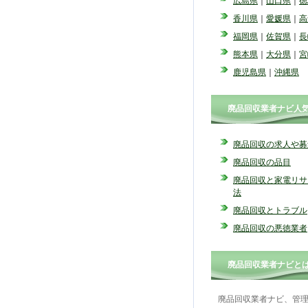
広島県
｜
山口県
｜
徳
香川県
｜
愛媛県
｜
高
福岡県
｜
佐賀県
｜
長
熊本県
｜
大分県
｜
宮
鹿児島県
｜
沖縄県
廃品回収業者ナビ人
廃品回収の求人や募
廃品回収の品目
廃品回収と家電リサ
法
廃品回収とトラブル
廃品回収の悪徳業者
廃品回収業者ナビと
廃品回収業者ナビ、管