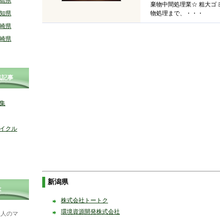
島県
棄物中間処理業☆ 粗大ゴ
知県
物処理まで、・・・
崎県
崎県
気記事
集
イクル
新潟県
は
株式会社トートク
環境資源開発株式会社
理人のマ