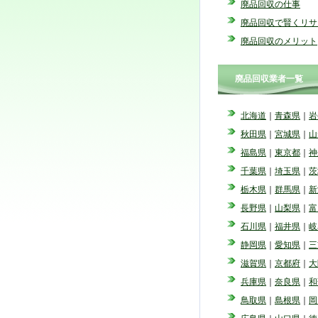
廃品回収の仕事
廃品回収で賢くリサ
廃品回収のメリット
廃品回収業者一覧
北海道
｜
青森県
｜
岩
秋田県
｜
宮城県
｜
山
福島県
｜
東京都
｜
神
千葉県
｜
埼玉県
｜
茨
栃木県
｜
群馬県
｜
新
長野県
｜
山梨県
｜
富
石川県
｜
福井県
｜
岐
静岡県
｜
愛知県
｜
三
滋賀県
｜
京都府
｜
大
兵庫県
｜
奈良県
｜
和
鳥取県
｜
島根県
｜
岡