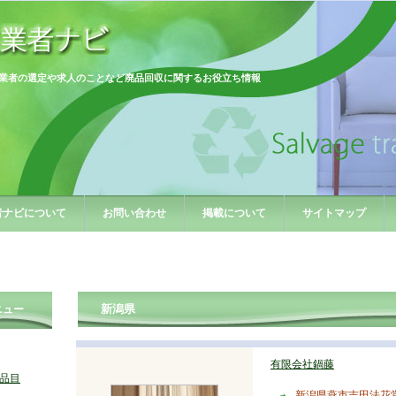
業者の選定や求人のことなど廃品回収に関するお役立ち情報
者ナビについて
お問い合わせ
掲載について
サイトマップ
新潟県
ニュー
有限会社鍋藤
品目
新潟県燕市吉田法花