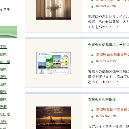
0256-93-3996
イクル
地球にやさしいリサイクル
公害、活かせば資源！人
くりをバック・・・
合資会社信越環境サービ
手県
形県
新潟県糸魚川市寺島
025-552-0655
奈川県
城県
皆様との信頼関係を大切
環境を守ります。 流れて
潟県
思っている排・・・
山県
阜県
重県
有限会社丸吉銅鉄
阪府
新潟県長岡市高見町
歌山県
0258-24-1828
山県
☆アルミ・スチール缶 