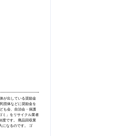
治体が出している奨励金
住民団体などに奨励金を
子ども会、自治会・保護
ゴミ」をリサイクル業者
制度です。 廃品回収業
入になるのです。 ゴ