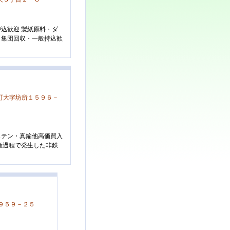
込歓迎 製紙原料・ダ
・集団回収・一般持込歓
町大字坊所１５９６－
ステン・真鍮他高価買入
産過程で発生した非鉄
９５９－２５