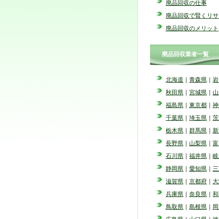
廃品回収の仕事
廃品回収で賢くリサ
廃品回収のメリット
廃品回収業者一覧
北海道
｜
青森県
｜
岩
秋田県
｜
宮城県
｜
山
福島県
｜
東京都
｜
神
千葉県
｜
埼玉県
｜
茨
栃木県
｜
群馬県
｜
新
長野県
｜
山梨県
｜
富
石川県
｜
福井県
｜
岐
静岡県
｜
愛知県
｜
三
滋賀県
｜
京都府
｜
大
兵庫県
｜
奈良県
｜
和
鳥取県
｜
島根県
｜
岡