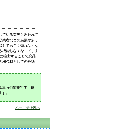
している業界と思われて
収業者などの廃業が多く
収しても全く売れなくな
も機能しなくなってしま
どに輸出することで廃品
の梱包材としての板紙
執筆時の情報です。最
ます。
ページ最上部へ