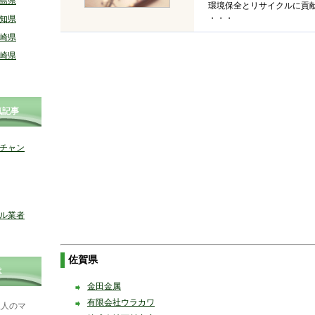
島県
環境保全とリサイクルに貢
・・・
知県
崎県
崎県
気記事
チャン
ル業者
佐賀県
は
金田金属
有限会社ウラカワ
理人のマ