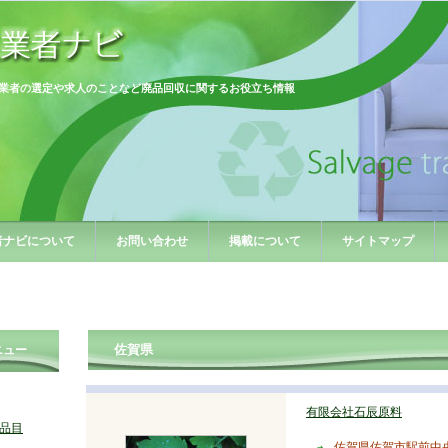
業者の選定や求人のことなど廃品回収に関するお役立ち情報
者ナビについて
お問い合わせ
掲載について
サイトマップ
佐賀県
ニュー
有限会社石辰原料
品目
佐賀県佐賀市駅前中