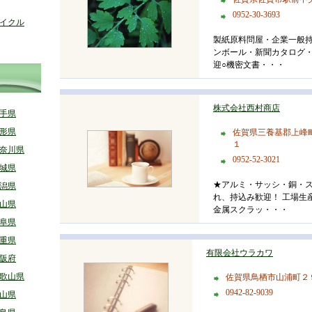
0952-30-3693
イクル
製紙原料問屋・企業一般持
ンボール・新聞カタログ
迎○機密文書・・・
株式会社西村商店
手県
形県
佐賀県三養基郡上峰
１
奈川県
0952-52-3021
城県
★アルミ・サッシ・銅・
潟県
れ、持込み歓迎！ 工場生
山県
金属スクラッ・・・
阜県
重県
有限会社ウラカワ
阪府
歌山県
佐賀県鳥栖市山浦町２
0942-82-9039
山県