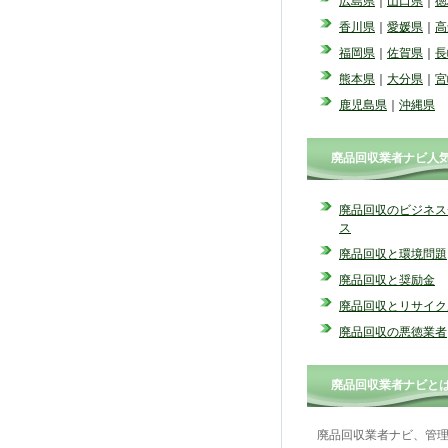
広島県
｜
山口県
｜
徳
香川県
｜
愛媛県
｜
高
福岡県
｜
佐賀県
｜
長
熊本県
｜
大分県
｜
宮
鹿児島県
｜
沖縄県
廃品回収業者ナビ人
廃品回収のビジネス
ス
廃品回収と環境問題
廃品回収と奨励金
廃品回収とリサイク
廃品回収の悪徳業者
廃品回収業者ナビと
廃品回収業者ナビ、管