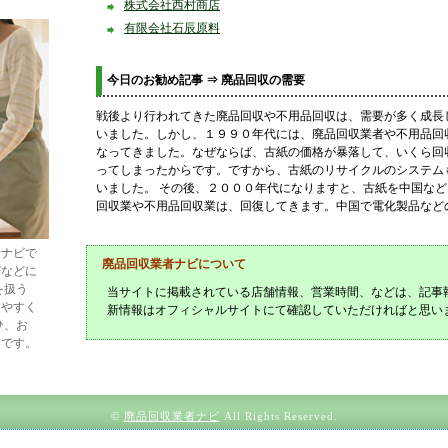
株式会社西村商店
有限会社石辰原料
今日のお勧め記事 ⇒ 廃品回収の需要
戦後より行われてきた廃品回収や不用品回収は、需要が多く成長
いました。しかし、１９９０年代には、廃品回収業者や不用品回
なってきました。なぜならば、古紙の価格が暴落して、いくら回
ってしまったからです。ですから、古紙のリサイクルのシステム
いました。 その後、２０００年代になりますと、古紙を中国な
回収業や不用品回収業は、回復してきます。中国で電化製品など
者ナビで
廃品回収業者ナビについて
びなどに
を扱う
当サイトに掲載されている店舗情報、営業時間、などは、記事
しやすく
新情報はオフィシャルサイトにて確認していただければと思い
ひ、お
いです。
©
廃品回収業者ナビ
All Rights Reserved.