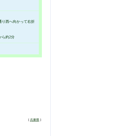
通り西へ向かって右折
から約2分
[
兵庫県
]