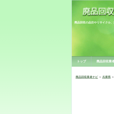
廃品回収の品目やリサイクル、
トップ
廃品回収業
廃品回収業者ナビ
＞
兵庫県
＞