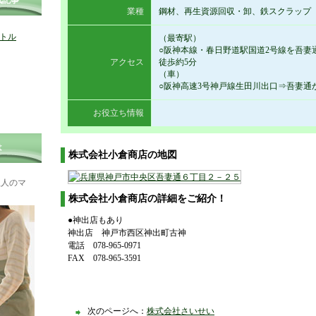
気記事
業種
鋼材、再生資源回収・卸、鉄スクラップ
トル
（最寄駅）
○阪神本線・春日野道駅国道2号線を吾妻
アクセス
徒歩約5分
（車）
○阪神高速3号神戸線生田川出口⇒吾妻通
お役立ち情報
は
株式会社小倉商店の地図
理人のマ
株式会社小倉商店の詳細をご紹介！
●神出店もあり
神出店 神戸市西区神出町古神
電話 078-965-0971
FAX 078-965-3591
次のページへ：
株式会社さいせい