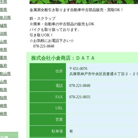
手県
形県
金属屑全般引き取ります自動車中古部品販売・買取OK！
奈川県
鉄・スクラップ
※廃車・自動車の中古部品の販売もOK
城県
バイクも取り扱っております。
潟県
引き取りOK！
☆お気軽にお電話下さい☆
山県
078-221-0848
阜県
重県
株式会社小倉商店：ＤＡＴＡ
阪府
〒651-0076
住所
歌山県
兵庫県神戸市中央区吾妻通６丁目２－２
山県
電話
078-221-0848
島県
FAX
078-221-0835
知県
崎県
URL
崎県
営業
駐車場
有