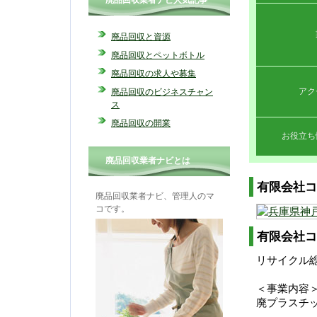
廃品回収業者ナビ人気記事
廃品回収と資源
廃品回収とペットボトル
廃品回収の求人や募集
アク
廃品回収のビジネスチャン
ス
廃品回収の開業
お役立ち
廃品回収業者ナビとは
有限会社コ
廃品回収業者ナビ、管理人のマ
コです。
有限会社コ
リサイクル
＜事業内容
廃プラスチ