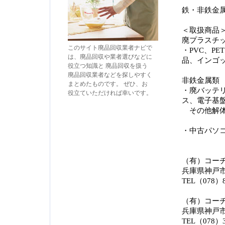
鉄・非鉄金
＜取扱商品
廃プラスチ
このサイト廃品回収業者ナビで
・PVC、PE
は、廃品回収や業者選びなどに
品、インゴ
役立つ知識と 廃品回収を扱う
廃品回収業者などを探しやすく
非鉄金属類
まとめたものです。 ぜひ、お
・廃バッテ
役立ていただければ幸いです。
ス、電子基
その他解体
・中古パソ
（有）コー
兵庫県神戸市東
TEL（078）8
（有）コー
兵庫県神戸市
TEL（078）3