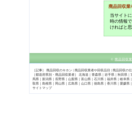
廃品回収業
当サイトに
時の情報で
ければと思
©
廃品回収
［記事］
廃品回収のキホン
|
廃品回収業者や回収品目
|
廃品回収の仕
［都道府県別・廃品回収業者］
北海道
｜
青森県
｜
岩手県
｜
秋田県
｜
馬県
｜
新潟県
｜
長野県
｜
山梨県
｜
富山県
｜
石川県
｜
福井県
｜
岐阜県
取県
｜
島根県
｜
岡山県
｜
広島県
｜
山口県
｜
徳島県
｜
香川県
｜
愛媛県
サイトマップ