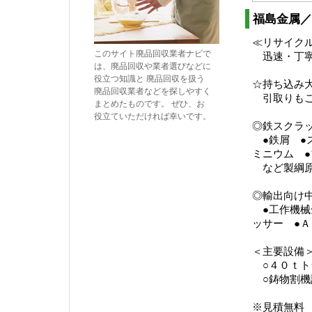
福島金属／
≪リサイク
このサイト廃品回収業者ナビで
迅速・丁寧
は、廃品回収や業者選びなどに
役立つ知識と 廃品回収を扱う
☆持ち込み
廃品回収業者などを探しやすく
引取りもご
まとめたものです。 ぜひ、お
役立ていただければ幸いです。
◎鉄スクラッ
●鉄屑 ●
ミニウム ●
など製綱原
◎輸出向け
●工作機械
ッサー ●Ａ
＜主要設備
○４０ｔト
○鋳物割機
※見積無料