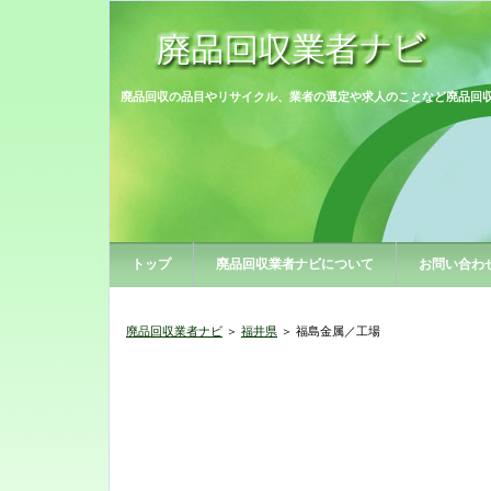
廃品回収の品目やリサイクル、業者の選定や求人のことなど廃品回
トップ
廃品回収業者ナビについて
お問い合わ
廃品回収業者ナビ
＞
福井県
＞ 福島金属／工場