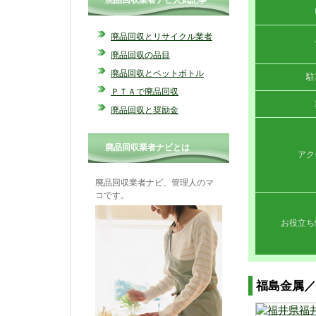
廃品回収業者ナビ人気記事
廃品回収とリサイクル業者
廃品回収の品目
廃品回収とペットボトル
駐
ＰＴＡで廃品回収
廃品回収と奨励金
廃品回収業者ナビとは
アク
廃品回収業者ナビ、管理人のマ
コです。
お役立ち
福島金属／