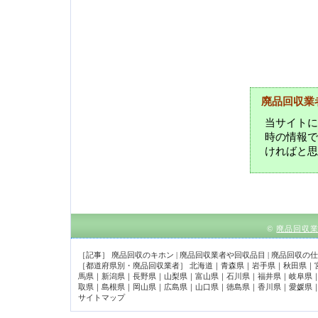
廃品回収業
当サイトに
時の情報で
ければと思
©
廃品回収
［記事］
廃品回収のキホン
|
廃品回収業者や回収品目
|
廃品回収の仕
［都道府県別・廃品回収業者］
北海道
｜
青森県
｜
岩手県
｜
秋田県
｜
馬県
｜
新潟県
｜
長野県
｜
山梨県
｜
富山県
｜
石川県
｜
福井県
｜
岐阜県
取県
｜
島根県
｜
岡山県
｜
広島県
｜
山口県
｜
徳島県
｜
香川県
｜
愛媛県
サイトマップ