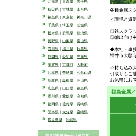
北海道
｜
青森県
｜
岩手県
秋田県
｜
宮城県
｜
山形県
各種金属ス
福島県
｜
東京都
｜
神奈川県
＜環境と資
千葉県
｜
埼玉県
｜
茨城県
◎鉄スクラッ
栃木県
｜
群馬県
｜
新潟県
◎輸出向け
長野県
｜
山梨県
｜
富山県
石川県
｜
福井県
｜
岐阜県
◆本社・事
福井市大願
静岡県
｜
愛知県
｜
三重県
滋賀県
｜
京都府
｜
大阪府
☆持ち込み
兵庫県
｜
奈良県
｜
和歌山県
引取りもご
お気軽にお
鳥取県
｜
島根県
｜
岡山県
広島県
｜
山口県
｜
徳島県
福島金属／
香川県
｜
愛媛県
｜
高知県
福岡県
｜
佐賀県
｜
長崎県
熊本県
｜
大分県
｜
宮崎県
鹿児島県
｜
沖縄県