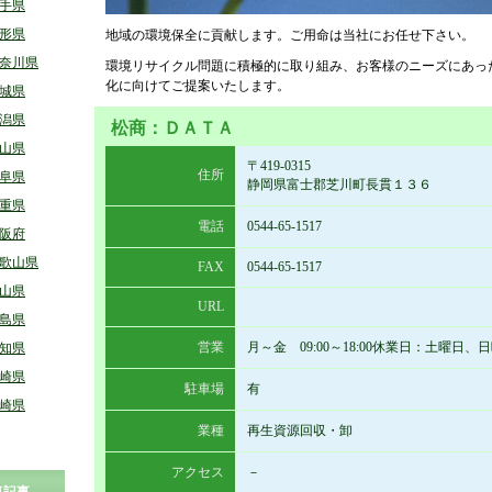
手県
形県
地域の環境保全に貢献します。ご用命は当社にお任せ下さい。
奈川県
環境リサイクル問題に積極的に取り組み、お客様のニーズにあっ
化に向けてご提案いたします。
城県
潟県
松商：ＤＡＴＡ
山県
〒419-0315
住所
阜県
静岡県富士郡芝川町長貫１３６
重県
電話
0544-65-1517
阪府
歌山県
FAX
0544-65-1517
山県
URL
島県
営業
月～金 09:00～18:00休業日：土曜日、
知県
崎県
駐車場
有
崎県
業種
再生資源回収・卸
アクセス
－