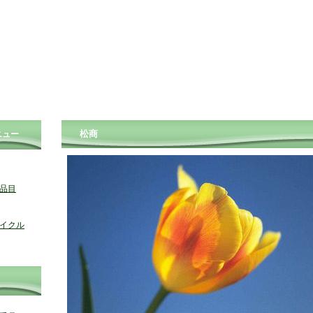
松商
ニュー
品目
イクル