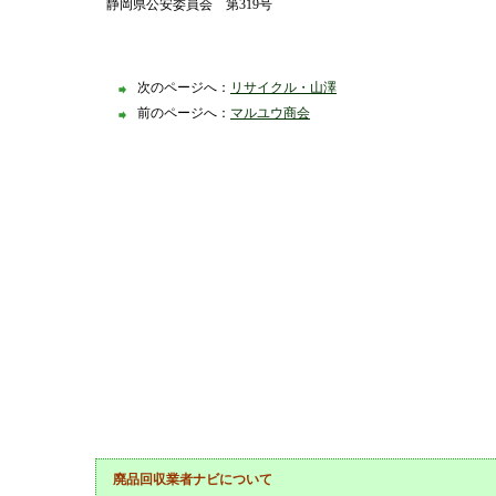
静岡県公安委員会 第319号
次のページへ：
リサイクル・山澤
前のページへ：
マルユウ商会
廃品回収業者ナビについて