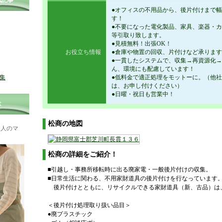
気記事
●オフィスの不用品から、後片付けまで
す！
●不要になった電化製品、家具、楽器・
等引取り致します。
●見積無料！出張OK！
お役立ち情報
●倉庫や物置の回収、片付けなど承りま
●一貫したシステムで、収集→再資源化
ん、環境にも配慮しています！
集
●低料金で適正処理をモットーに。（他社
は、お申し付けください）
●日曜・祝日も営業中！
は
松商の地図
理人のマ
松商の詳細をご紹介！
■引越し・事務所移転時に出る廃家電・一般後片付けの収集。
■日常生活に関わる、不用家財道具の後片付けを行なっています
後片付けとともに、リサイクルできる家財道具（新、古品）は
＜後片付け処理取り扱い品目＞
●廃プラスチック