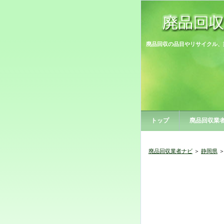
廃品回収の品目やリサイクル、
トップ
廃品回収業
廃品回収業者ナビ
＞
静岡県
＞