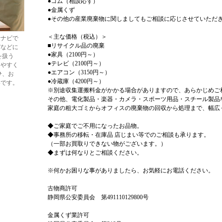
●ゴム（相談応ず）
●金属くず
●その他の産業廃棄物に関しましてもご相談に応じさせていただ
＜主な価格（税込）＞
者ナビで
■リサイクル品の廃棄
びなどに
●家具（2100円～）
を扱う
●テレビ（2100円～）
しやすく
●エアコン（3150円～）
ひ、お
●冷蔵庫（4200円～）
いです。
※別途収集運搬料金がかかる場合がありますので、あらかじめご
その他、電化製品・楽器・カメラ・スポーツ用品・スチール製品
家庭の粗大ゴミからオフィスの廃棄物の回収から処理まで、幅広
◆ご家庭でご不用になったお品物。
◆事務所の移転・在庫品 店じまい等でのご相談も承ります。
（一部お買取りできない物がございます。）
◆まずは何なりとご相談ください。
※何かお困りな事がありましたら、お気軽にお電話ください。
古物商許可
静岡県公安委員会 第491110129800号
金属くず業許可