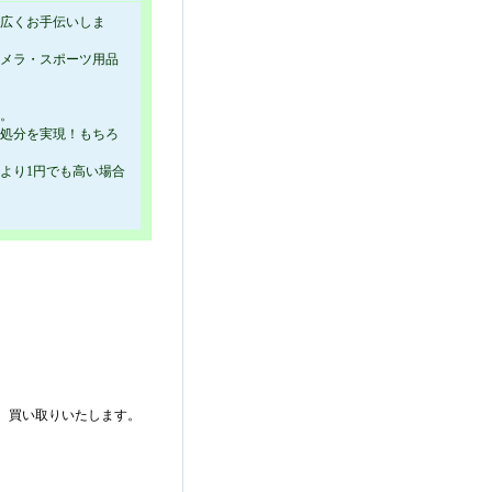
幅広くお手伝いしま
カメラ・スポーツ用品
す。
→処分を実現！もちろ
より1円でも高い場合
。
、買い取りいたします。