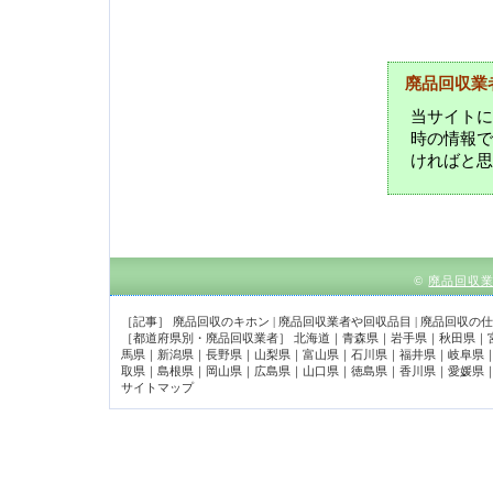
廃品回収業
当サイトに
時の情報で
ければと思
©
廃品回収
［記事］
廃品回収のキホン
|
廃品回収業者や回収品目
|
廃品回収の仕
［都道府県別・廃品回収業者］
北海道
｜
青森県
｜
岩手県
｜
秋田県
｜
馬県
｜
新潟県
｜
長野県
｜
山梨県
｜
富山県
｜
石川県
｜
福井県
｜
岐阜県
取県
｜
島根県
｜
岡山県
｜
広島県
｜
山口県
｜
徳島県
｜
香川県
｜
愛媛県
サイトマップ