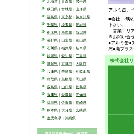
北海道
｜
青森県
｜
岩手県
秋田県
｜
宮城県
｜
山形県
アルミ缶、
福島県
｜
東京都
｜
神奈川県
■会社、御
下さい。
千葉県
｜
埼玉県
｜
茨城県
営業エリア
栃木県
｜
群馬県
｜
新潟県
※お問い合
長野県
｜
山梨県
｜
富山県
●アルミ缶●
石川県
｜
福井県
｜
岐阜県
屑●廃プラ
静岡県
｜
愛知県
｜
三重県
株式会社リ
滋賀県
｜
京都府
｜
大阪府
兵庫県
｜
奈良県
｜
和歌山県
鳥取県
｜
島根県
｜
岡山県
広島県
｜
山口県
｜
徳島県
香川県
｜
愛媛県
｜
高知県
福岡県
｜
佐賀県
｜
長崎県
熊本県
｜
大分県
｜
宮崎県
鹿児島県
｜
沖縄県