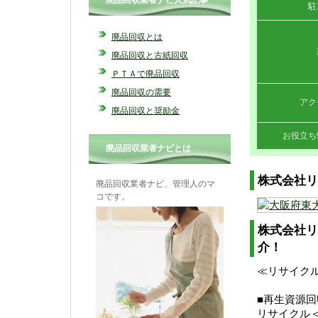
廃品回収業者ナビ人気記事
駐
廃品回収とは
廃品回収と古紙回収
ＰＴＡで廃品回収
廃品回収の需要
アク
廃品回収と奨励金
お役立ち
廃品回収業者ナビとは
株式会社リ
廃品回収業者ナビ、管理人のマ
コです。
株式会社リ
介！
≪リサイクル
■再生資源回
リサイクル