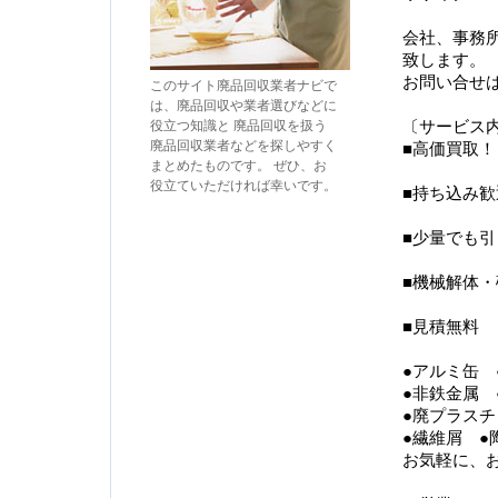
会社、事務
致します。
お問い合せ
このサイト廃品回収業者ナビで
は、廃品回収や業者選びなどに
役立つ知識と 廃品回収を扱う
〔サービス
廃品回収業者などを探しやすく
■高価買取！
まとめたものです。 ぜひ、お
役立ていただければ幸いです。
■持ち込み歓
■少量でも
■機械解体
■見積無料
●アルミ缶 
●非鉄金属 
●廃プラスチ
●繊維屑 ●
お気軽に、